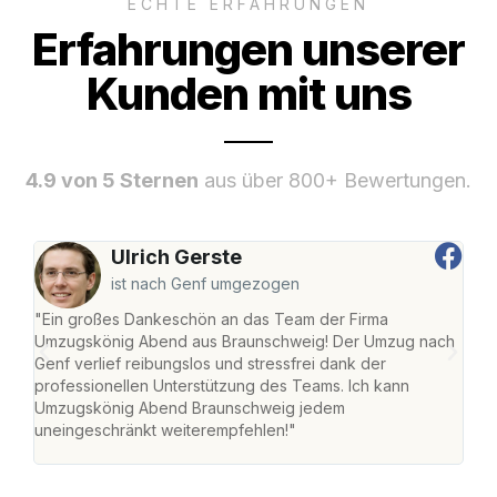
ECHTE ERFAHRUNGEN
Erfahrungen unserer
Kunden mit uns
4.9 von 5 Sternen
aus über 800+ Bewertungen.
Ulrich Gerste
ist nach Genf umgezogen
"Ein großes Dankeschön an das Team der Firma
"Di
Umzugskönig Abend aus Braunschweig! Der Umzug nach
war
Genf verlief reibungslos und stressfrei dank der
Das 
professionellen Unterstützung des Teams. Ich kann
habe
Umzugskönig Abend Braunschweig jedem
an m
uneingeschränkt weiterempfehlen!"
groß