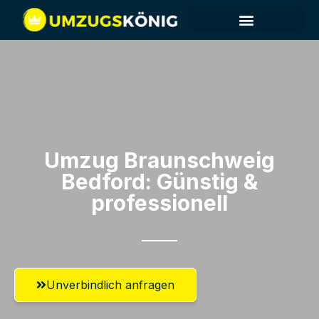
Umzug Braunschweig​
Bedford: Günstig &
professionell​
Unverbindlich anfragen