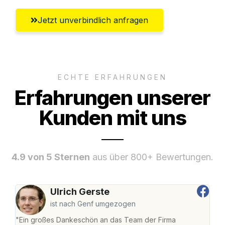
Jetzt unverbindlich anfragen
ECHTE ERFAHRUNGEN
Erfahrungen unserer
Kunden mit uns
4.9 von 5 Sternen
aus über 800+ Bewertungen.
Ulrich Gerste
ist nach Genf umgezogen
"Ein großes Dankeschön an das Team der Firma
"Di