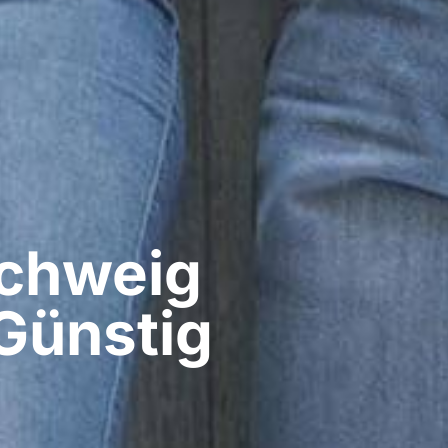
hweig​
 Günstig