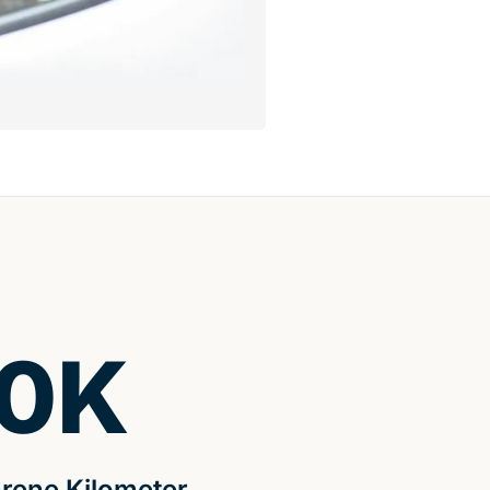
0
K
rene Kilometer