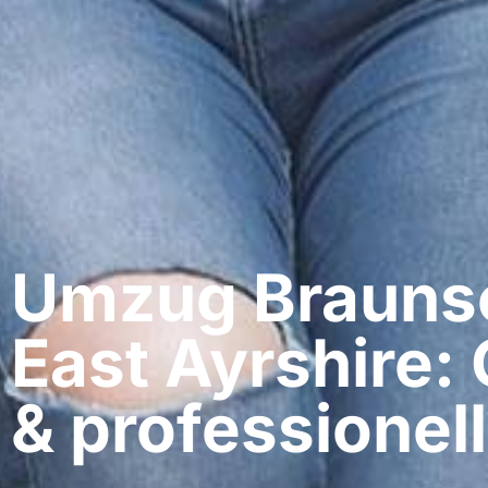
Umzug Braunsc
East Ayrshire:
& professionell​