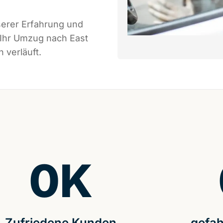
serer Erfahrung und
 Ihr Umzug nach East
 verläuft.
0
K
Zufriedene Kunden
gefah