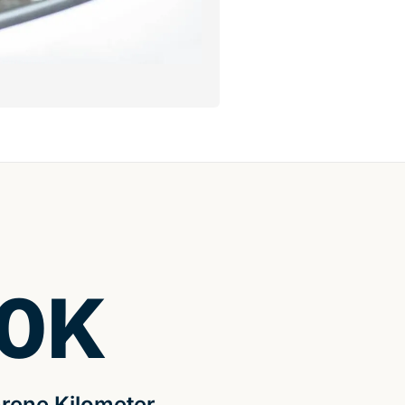
0
K
rene Kilometer