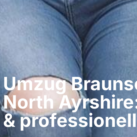
Umzug Braunsc
North Ayrshire
& professionell​