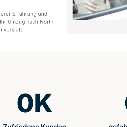
serer Erfahrung und
 Ihr Umzug nach North
 verläuft.
0
K
Zufriedene Kunden
gefah