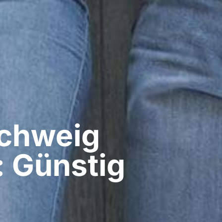
hweig​
: Günstig