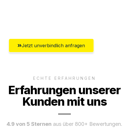
Ggf. komplette Zollabwicklung inklusive
Umfassender Kundensupport aus
Braunschweig
Jetzt unverbindlich anfragen
ECHTE ERFAHRUNGEN
Erfahrungen unserer
Kunden mit uns
4.9 von 5 Sternen
aus über 800+ Bewertungen.