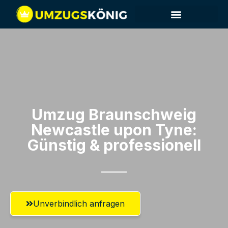
Umzug Braunschweig​
Newcastle upon Tyne:
Günstig & professionell​
Unverbindlich anfragen