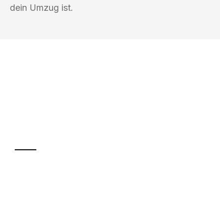
dein Umzug ist.
UMZUGSKÖNIG ABEND BRAUNSCHWEIG
Ihr Umzug oder
Transport
Sparen Sie bis zu 100€ bei Anfrage
Abwicklung innerhalb von 24 Stunden
Versichert bis zu 7.500€