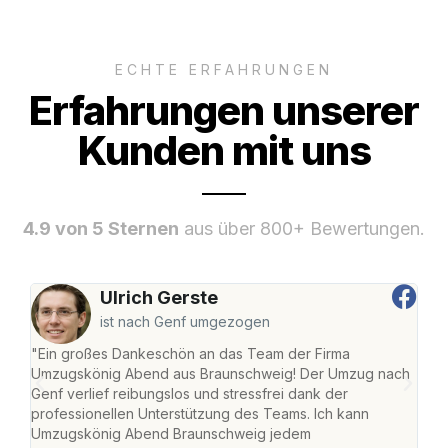
ECHTE ERFAHRUNGEN
Erfahrungen unserer
Kunden mit uns
4.9 von 5 Sternen
aus über 800+ Bewertungen.
Ulrich Gerste
ist nach Genf umgezogen
"Ein großes Dankeschön an das Team der Firma
"Di
Umzugskönig Abend aus Braunschweig! Der Umzug nach
war
Genf verlief reibungslos und stressfrei dank der
Das 
professionellen Unterstützung des Teams. Ich kann
habe
Umzugskönig Abend Braunschweig jedem
an m