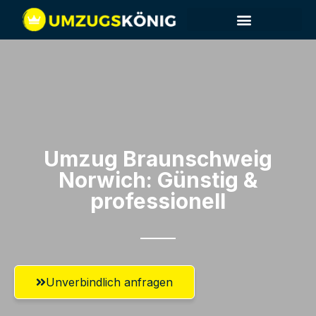
Umzug Braunschweig​
Norwich: Günstig &
professionell​
Unverbindlich anfragen