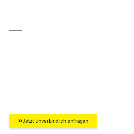
Ihr Umzug oder
Transport
Sparen Sie bis zu 100€ bei Anfrage
Abwicklung innerhalb von 24 Stunden
Versichert bis zu 7.500€
Ggf. komplette Zollabwicklung inklusive
Umfassender Kundensupport aus
Braunschweig
Jetzt unverbindlich anfragen