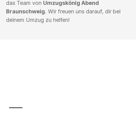
das Team von
Umzugskönig Abend
Braunschweig
. Wir freuen uns darauf, dir bei
deinem Umzug zu helfen!
UMZUGSKÖNIG ABEND BRAUNSCHWEIG
Ihr Umzug oder
Transport
Sparen Sie bis zu 100€ bei Anfrage
Abwicklung innerhalb von 24 Stunden