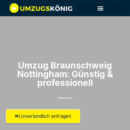
Umzug Braunschweig​
Nottingham: Günstig &
professionell​
Unverbindlich anfragen