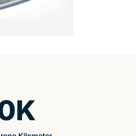
0
K
rene Kilometer