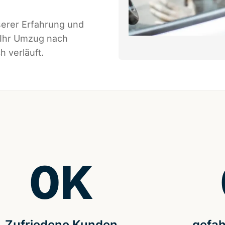
serer Erfahrung und
 Ihr Umzug nach
 verläuft.
0
K
Zufriedene Kunden
gefah