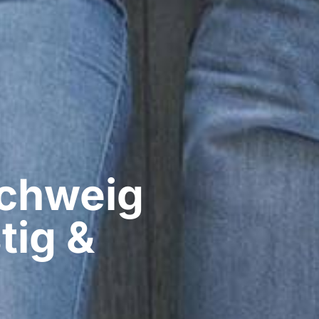
hweig​
tig &