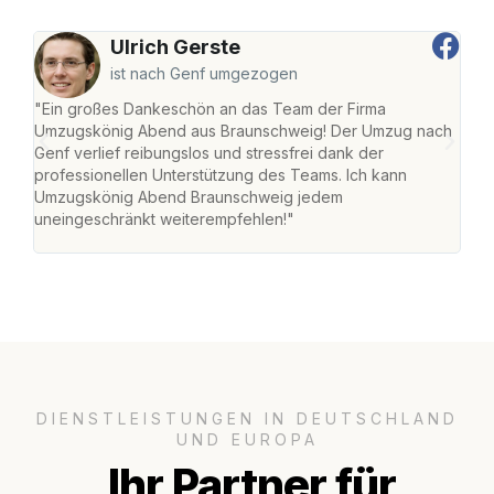
Ulrich Gerste
ist nach Genf umgezogen
"Ein großes Dankeschön an das Team der Firma
"Di
Umzugskönig Abend aus Braunschweig! Der Umzug nach
war
Genf verlief reibungslos und stressfrei dank der
Das 
professionellen Unterstützung des Teams. Ich kann
habe
Umzugskönig Abend Braunschweig jedem
an m
uneingeschränkt weiterempfehlen!"
groß
DIENSTLEISTUNGEN IN DEUTSCHLAND
UND EUROPA
Ihr Partner für