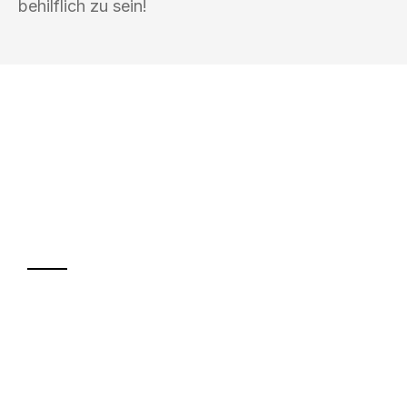
behilflich zu sein!
UMZUGSKÖNIG ABEND BRAUNSCHWEIG
Ihr Umzug oder
Transport
Sparen Sie bis zu 100€ bei Anfrage
Abwicklung innerhalb von 24 Stunden
Versichert bis zu 7.500€