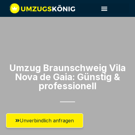
Umzug Braunschweig​ Vila
Nova de Gaia: Günstig &
professionell​
Unverbindlich anfragen