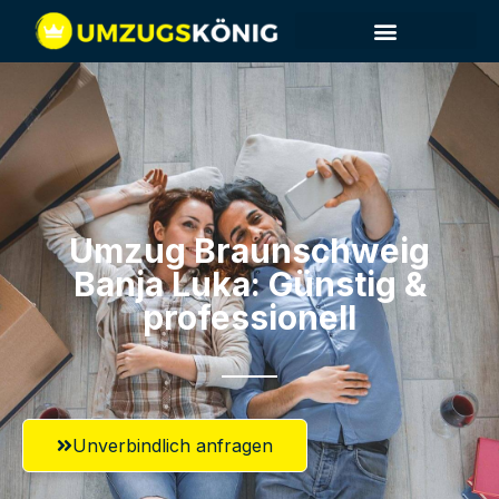
Umzug Braunschweig​
Banja Luka: Günstig &
professionell​
Unverbindlich anfragen