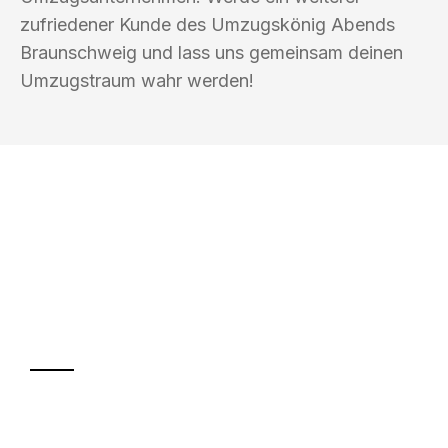
zufriedener Kunde des Umzugskönig Abends
Braunschweig und lass uns gemeinsam deinen
Umzugstraum wahr werden!
UMZUGSKÖNIG ABEND BRAUNSCHWEIG
Ihr Umzug oder
Transport
Sparen Sie bis zu 100€ bei Anfrage
Abwicklung innerhalb von 24 Stunden