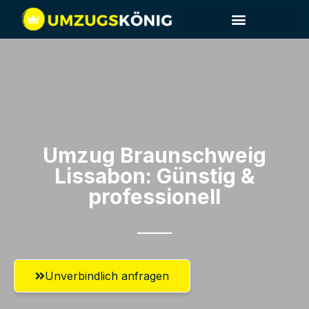
Umzug Braunschweig​
Lissabon: Günstig &
professionell​
Unverbindlich anfragen