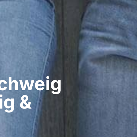
hweig​
ig &