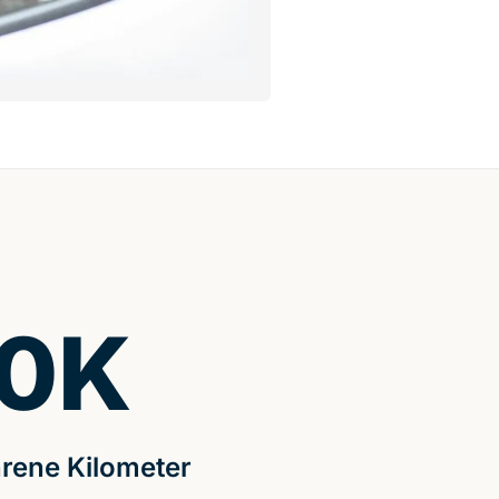
0
K
rene Kilometer