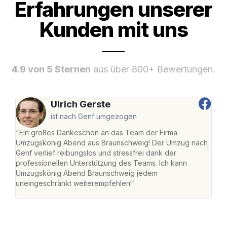
Erfahrungen unserer
Kunden mit uns
4.9 von 5 Sternen
aus über 800+ Bewertungen.
Ulrich Gerste
ist nach Genf umgezogen
"Ein großes Dankeschön an das Team der Firma
"Di
Umzugskönig Abend aus Braunschweig! Der Umzug nach
war
Genf verlief reibungslos und stressfrei dank der
Das 
professionellen Unterstützung des Teams. Ich kann
habe
Umzugskönig Abend Braunschweig jedem
an m
uneingeschränkt weiterempfehlen!"
groß