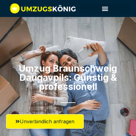
Umzug Braunschweig​
Daugavpils: Günstig &
professionell​
Unverbindlich anfragen