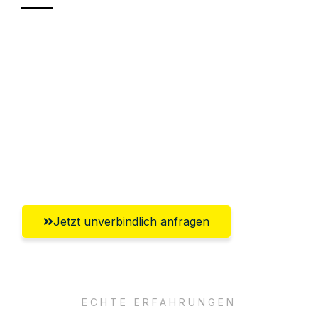
Sparen Sie bis zu 100€ bei Anfrage
Abwicklung innerhalb von 24 Stunden
Versichert bis zu 7.500€
Ggf. komplette Zollabwicklung inklusive
Umfassender Kundensupport aus
Braunschweig
Jetzt unverbindlich anfragen
ECHTE ERFAHRUNGEN