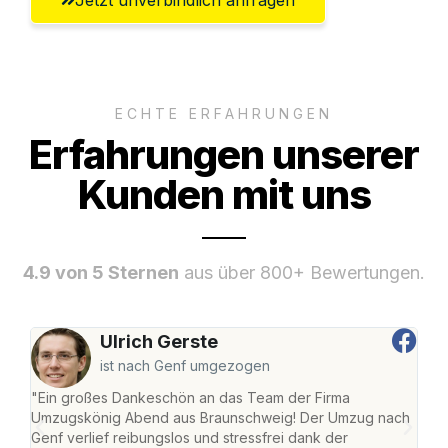
ECHTE ERFAHRUNGEN
Erfahrungen unserer
Kunden mit uns
4.9 von 5 Sternen
aus über 800+ Bewertungen.
Ulrich Gerste
ist nach Genf umgezogen
"Ein großes Dankeschön an das Team der Firma
"Di
Umzugskönig Abend aus Braunschweig! Der Umzug nach
war
Genf verlief reibungslos und stressfrei dank der
Das 