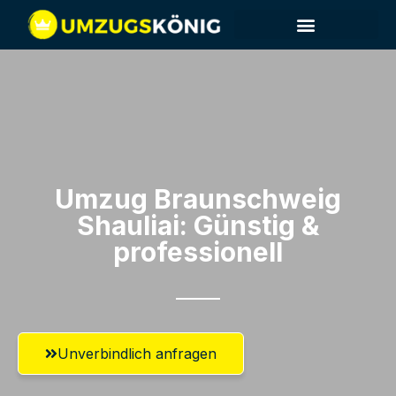
Umzug Braunschweig​
Shauliai: Günstig &
professionell​
Unverbindlich anfragen