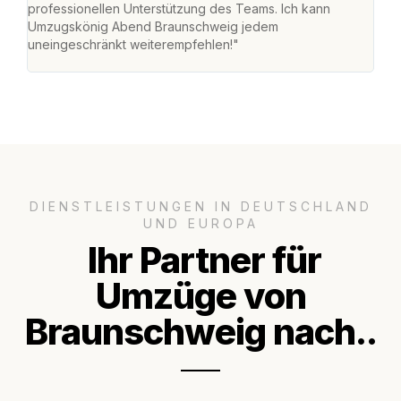
professionellen Unterstützung des Teams. Ich kann
habe
Umzugskönig Abend Braunschweig jedem
an m
uneingeschränkt weiterempfehlen!"
groß
DIENSTLEISTUNGEN IN DEUTSCHLAND
UND EUROPA
Ihr Partner für
Umzüge von
Braunschweig nach..