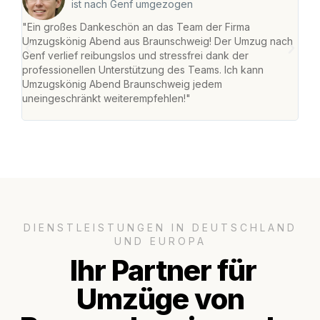
ist nach Genf umgezogen
"Ein großes Dankeschön an das Team der Firma
"Di
Umzugskönig Abend aus Braunschweig! Der Umzug nach
war
Genf verlief reibungslos und stressfrei dank der
Das 
professionellen Unterstützung des Teams. Ich kann
habe
Umzugskönig Abend Braunschweig jedem
an m
uneingeschränkt weiterempfehlen!"
groß
DIENSTLEISTUNGEN IN DEUTSCHLAND
UND EUROPA
Ihr Partner für
Umzüge von