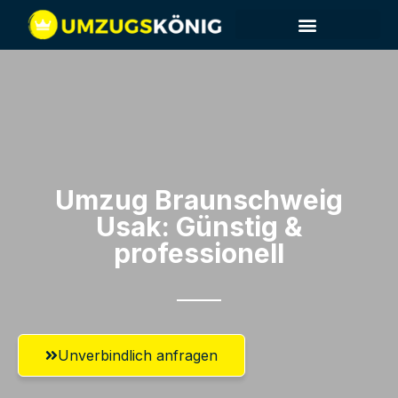
Umzug Braunschweig​
Usak: Günstig &
professionell​
Unverbindlich anfragen