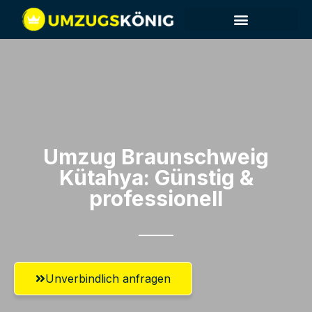
Umzug Braunschweig​
Kütahya: Günstig &
professionell​
Unverbindlich anfragen