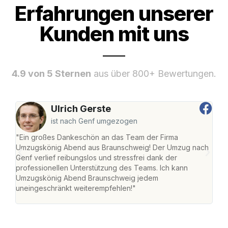
Erfahrungen unserer
Kunden mit uns
4.9 von 5 Sternen
aus über 800+ Bewertungen.
Ulrich Gerste
ist nach Genf umgezogen
"Ein großes Dankeschön an das Team der Firma
"Di
Umzugskönig Abend aus Braunschweig! Der Umzug nach
war
Genf verlief reibungslos und stressfrei dank der
Das 
professionellen Unterstützung des Teams. Ich kann
habe
Umzugskönig Abend Braunschweig jedem
an m
uneingeschränkt weiterempfehlen!"
groß