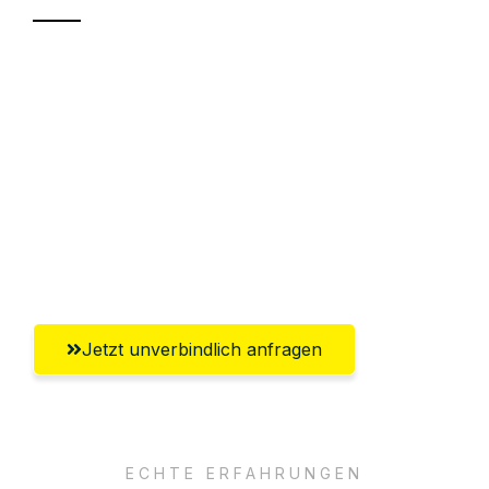
Sparen Sie bis zu 100€ bei Anfrage
Abwicklung innerhalb von 24 Stunden
Versichert bis zu 7.500€
Ggf. komplette Zollabwicklung inklusive
Umfassender Kundensupport aus
Braunschweig
Jetzt unverbindlich anfragen
ECHTE ERFAHRUNGEN