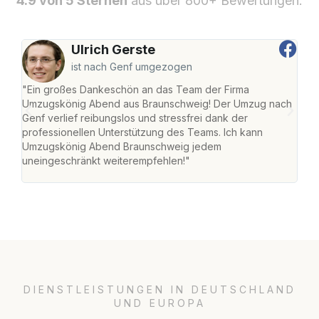
4.9 von 5 Sternen
aus über 800+ Bewertungen.
Ulrich Gerste
ist nach Genf umgezogen
"Ein großes Dankeschön an das Team der Firma
"Di
Umzugskönig Abend aus Braunschweig! Der Umzug nach
war
Genf verlief reibungslos und stressfrei dank der
Das 
professionellen Unterstützung des Teams. Ich kann
habe
Umzugskönig Abend Braunschweig jedem
an m
uneingeschränkt weiterempfehlen!"
groß
DIENSTLEISTUNGEN IN DEUTSCHLAND
UND EUROPA