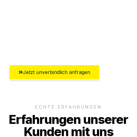
Abwicklung innerhalb von 24 Stunden
Versichert bis zu 7.500€
Ggf. komplette Zollabwicklung inklusive
Umfassender Kundensupport aus
Braunschweig
Jetzt unverbindlich anfragen
ECHTE ERFAHRUNGEN
Erfahrungen unserer
Kunden mit uns