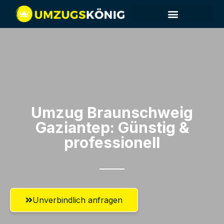
Umzug Braunschweig​
Gaziantep: Günstig &
professionell​
Unverbindlich anfragen