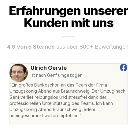
Erfahrungen unserer
Kunden mit uns
4.9 von 5 Sternen
aus über 800+ Bewertungen.
Ulrich Gerste
ist nach Genf umgezogen
"Ein großes Dankeschön an das Team der Firma
"Di
Umzugskönig Abend aus Braunschweig! Der Umzug nach
war
Genf verlief reibungslos und stressfrei dank der
Das 
professionellen Unterstützung des Teams. Ich kann
habe
Umzugskönig Abend Braunschweig jedem
an m
uneingeschränkt weiterempfehlen!"
groß