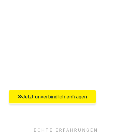
Sparen Sie bis zu 100€ bei Anfrage
Abwicklung innerhalb von 24 Stunden
Versichert bis zu 7.500€
Ggf. komplette Zollabwicklung inklusive
Umfassender Kundensupport aus
Braunschweig
Jetzt unverbindlich anfragen
ECHTE ERFAHRUNGEN