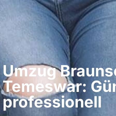
Umzug Braunsc
Temeswar: Gün
professionell​