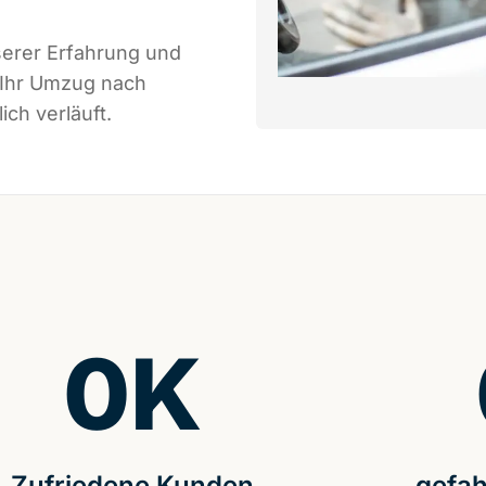
serer Erfahrung und
 Ihr Umzug nach
ch verläuft.
0
K
Zufriedene Kunden
gefah