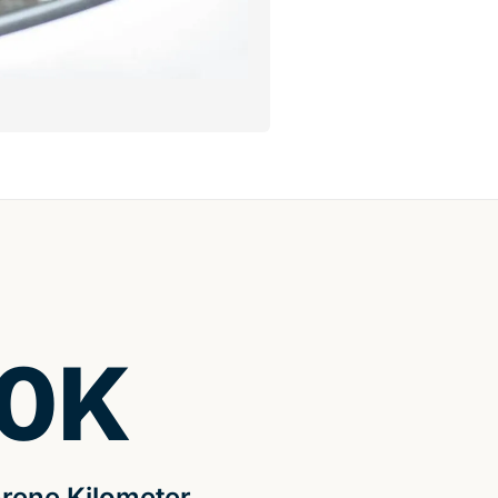
0
K
rene Kilometer