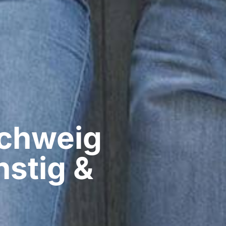
hweig​
stig &