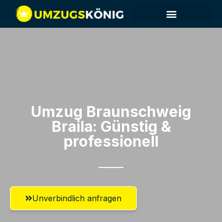
Umzug Braunschweig​
Braila: Günstig &
professionell​
Unverbindlich anfragen