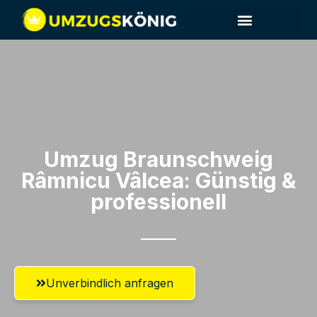
Umzug Braunschweig​
Râmnicu Vâlcea: Günstig &
professionell​
Unverbindlich anfragen