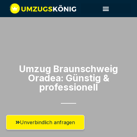
Umzug Braunschweig​
Oradea: Günstig &
professionell​
Unverbindlich anfragen