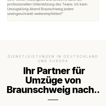
professionellen Unterstützung des Teams. Ich kann
habe
Umzugskönig Abend Braunschweig jedem
an m
uneingeschränkt weiterempfehlen!"
groß
DIENSTLEISTUNGEN IN DEUTSCHLAND
UND EUROPA
Ihr Partner für
Umzüge von
Braunschweig nach..