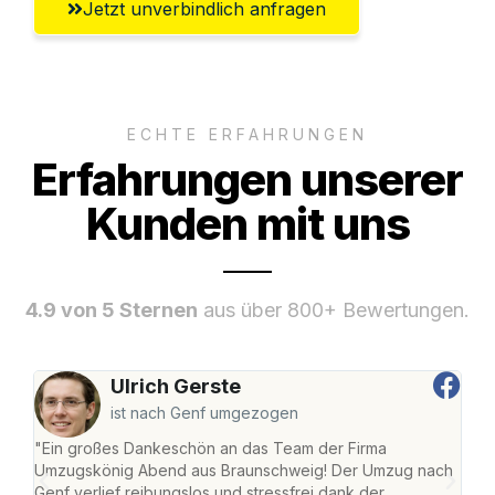
Jetzt unverbindlich anfragen
ECHTE ERFAHRUNGEN
Erfahrungen unserer
Kunden mit uns
4.9 von 5 Sternen
aus über 800+ Bewertungen.
Ulrich Gerste
ist nach Genf umgezogen
"Ein großes Dankeschön an das Team der Firma
"Di
Umzugskönig Abend aus Braunschweig! Der Umzug nach
war
Genf verlief reibungslos und stressfrei dank der
Das 