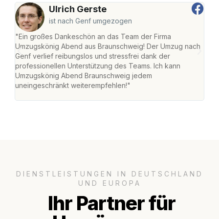
Ulrich Gerste
ist nach Genf umgezogen
"Ein großes Dankeschön an das Team der Firma
"Di
Umzugskönig Abend aus Braunschweig! Der Umzug nach
war
Genf verlief reibungslos und stressfrei dank der
Das 
professionellen Unterstützung des Teams. Ich kann
habe
Umzugskönig Abend Braunschweig jedem
an m
uneingeschränkt weiterempfehlen!"
groß
DIENSTLEISTUNGEN IN DEUTSCHLAND
UND EUROPA
Ihr Partner für