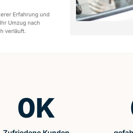
serer Erfahrung und
 Ihr Umzug nach
h verläuft.
0
K
Zufriedene Kunden
gefah