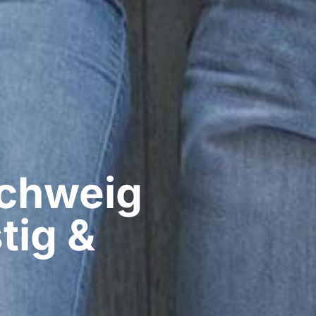
hweig​
tig &