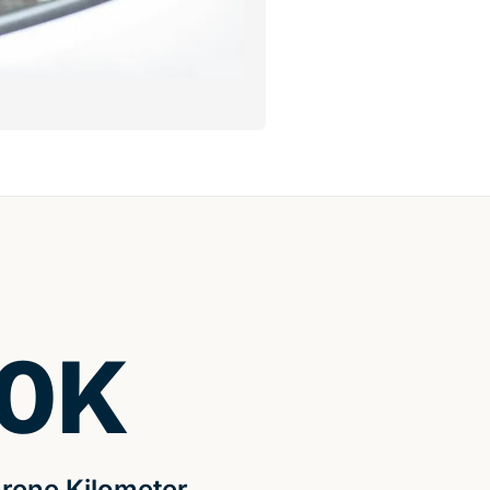
0
K
rene Kilometer