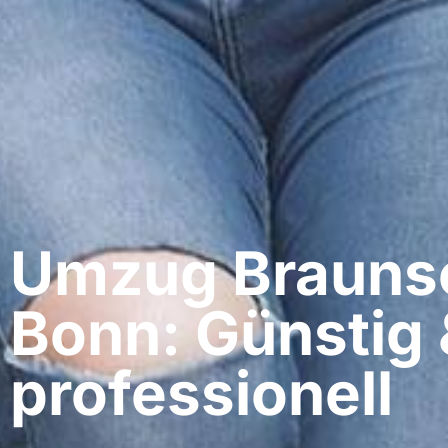
Umzug Braunsc
Bonn: Günstig 
professionell​