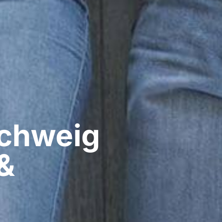
hweig​
&