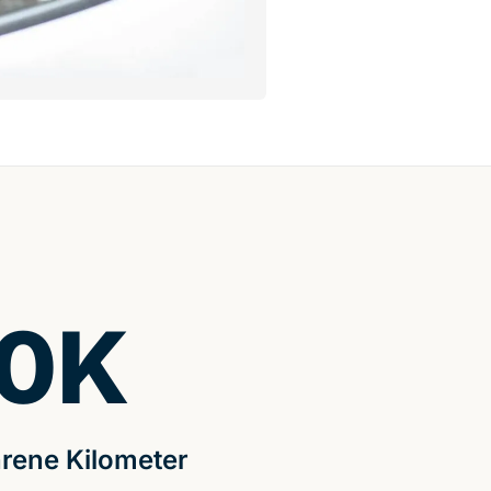
0
K
rene Kilometer