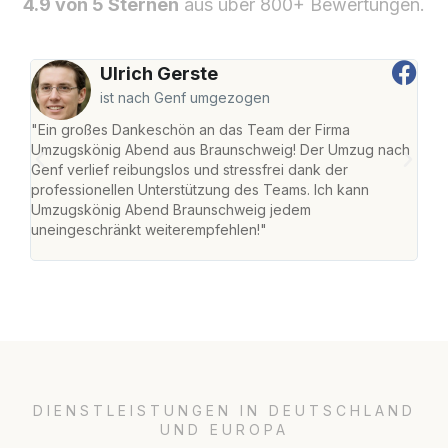
4.9 von 5 Sternen
aus über 800+ Bewertungen.
Ulrich Gerste
ist nach Genf umgezogen
"Ein großes Dankeschön an das Team der Firma
"Di
Umzugskönig Abend aus Braunschweig! Der Umzug nach
war
Genf verlief reibungslos und stressfrei dank der
Das 
professionellen Unterstützung des Teams. Ich kann
habe
Umzugskönig Abend Braunschweig jedem
an m
uneingeschränkt weiterempfehlen!"
groß
DIENSTLEISTUNGEN IN DEUTSCHLAND
UND EUROPA