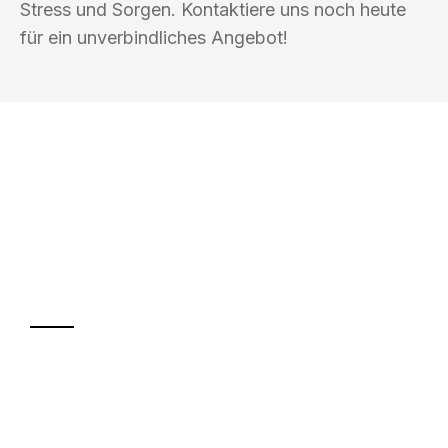
Stress und Sorgen. Kontaktiere uns noch heute
für ein unverbindliches Angebot!
UMZUGSKÖNIG ABEND BRAUNSCHWEIG
Ihr Umzug oder
Transport
Sparen Sie bis zu 100€ bei Anfrage
Abwicklung innerhalb von 24 Stunden
Versichert bis zu 7.500€