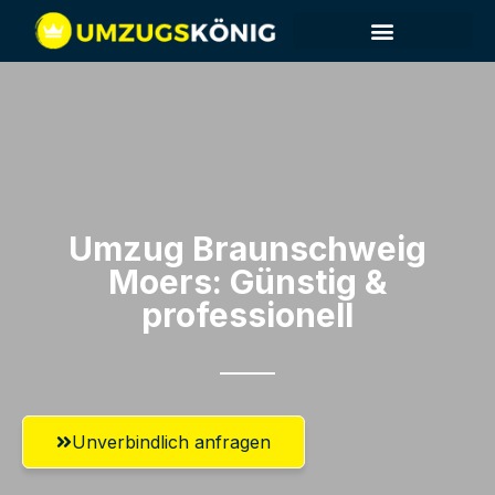
Umzug Braunschweig​
Moers: Günstig &
professionell​
Unverbindlich anfragen