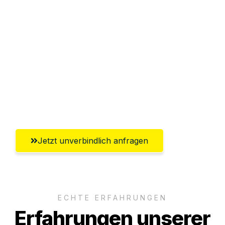
Sparen Sie bis zu 100€ bei Anfrage
Abwicklung innerhalb von 24 Stunden
Versichert bis zu 7.500€
Ggf. komplette Zollabwicklung inklusive
Umfassender Kundensupport aus
Braunschweig
Jetzt unverbindlich anfragen
ECHTE ERFAHRUNGEN
Erfahrungen unserer