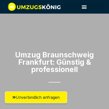
Umzug Braunschweig​
Frankfurt: Günstig &
professionell​
Unverbindlich anfragen