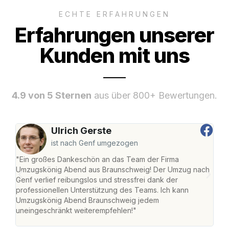
ECHTE ERFAHRUNGEN
Erfahrungen unserer
Kunden mit uns
4.9 von 5 Sternen
aus über 800+ Bewertungen.
Ulrich Gerste
ist nach Genf umgezogen
"Ein großes Dankeschön an das Team der Firma
"Di
Umzugskönig Abend aus Braunschweig! Der Umzug nach
war
Genf verlief reibungslos und stressfrei dank der
Das 
professionellen Unterstützung des Teams. Ich kann
habe
Umzugskönig Abend Braunschweig jedem
an m
uneingeschränkt weiterempfehlen!"
groß