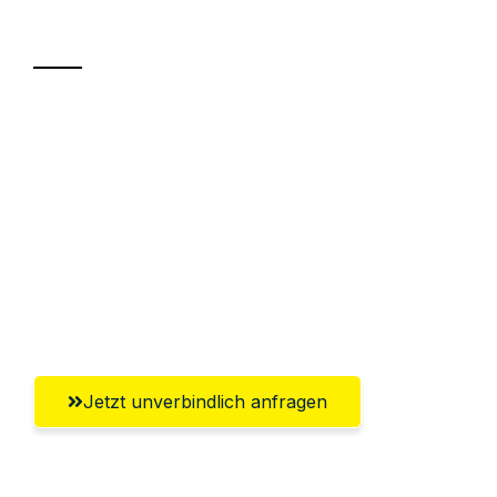
Transport
Sparen Sie bis zu 100€ bei Anfrage
Abwicklung innerhalb von 24 Stunden
Versichert bis zu 7.500€
Ggf. komplette Zollabwicklung inklusive
Umfassender Kundensupport aus
Braunschweig
Jetzt unverbindlich anfragen