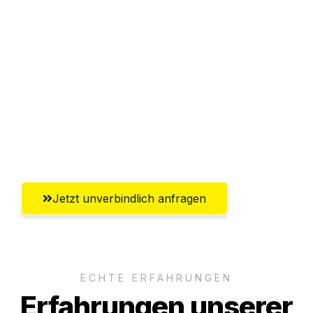
Sparen Sie bis zu 100€ bei Anfrage
Abwicklung innerhalb von 24 Stunden
Versichert bis zu 7.500€
Ggf. komplette Zollabwicklung inklusive
Umfassender Kundensupport aus
Braunschweig
Jetzt unverbindlich anfragen
ECHTE ERFAHRUNGEN
Erfahrungen unserer