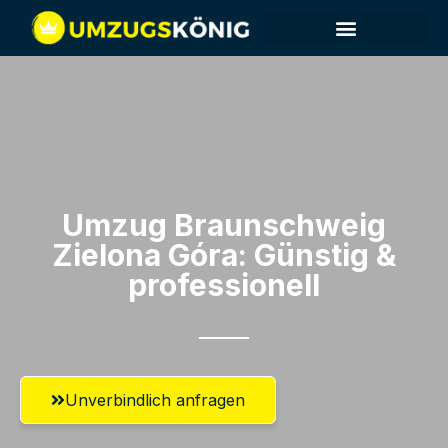
Umzug Braunschweig​
Zielona Góra: Günstig &
professionell​
Unverbindlich anfragen