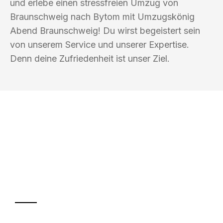
und erlebe einen stressfreien Umzug von
Braunschweig nach Bytom mit Umzugskönig
Abend Braunschweig! Du wirst begeistert sein
von unserem Service und unserer Expertise.
Denn deine Zufriedenheit ist unser Ziel.
UMZUGSKÖNIG ABEND BRAUNSCHWEIG
Ihr Umzug oder
Transport
Sparen Sie bis zu 100€ bei Anfrage