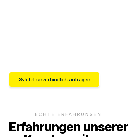
Abwicklung innerhalb von 24 Stunden
Versichert bis zu 7.500€
Ggf. komplette Zollabwicklung inklusive
Umfassender Kundensupport aus
Braunschweig
Jetzt unverbindlich anfragen
ECHTE ERFAHRUNGEN
Erfahrungen unserer