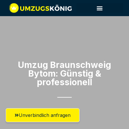
Umzug Braunschweig​
Bytom: Günstig &
professionell​
Unverbindlich anfragen