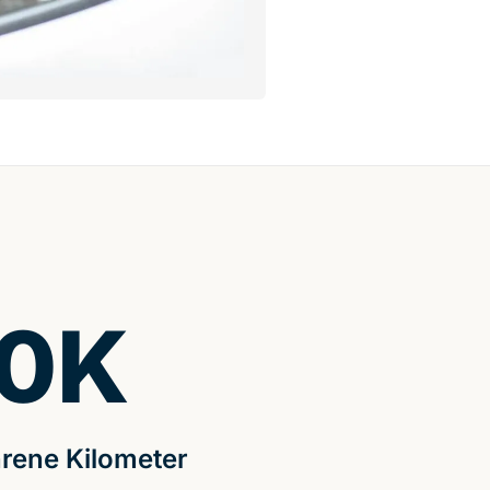
0
K
rene Kilometer