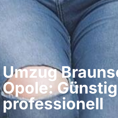
Umzug Braunsc
Opole: Günstig
professionell​