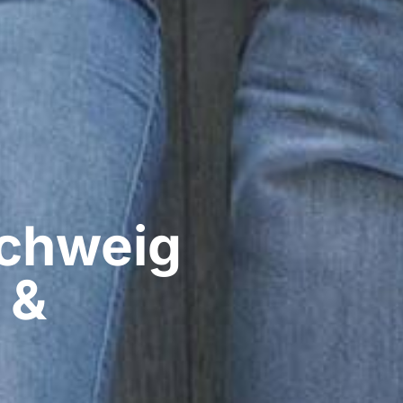
hweig​
 &