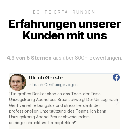
ECHTE ERFAHRUNGEN
Erfahrungen unserer
Kunden mit uns
4.9 von 5 Sternen
aus über 800+ Bewertungen.
Ulrich Gerste
ist nach Genf umgezogen
"Ein großes Dankeschön an das Team der Firma
"Di
Umzugskönig Abend aus Braunschweig! Der Umzug nach
war
Genf verlief reibungslos und stressfrei dank der
Das 
professionellen Unterstützung des Teams. Ich kann
habe
Umzugskönig Abend Braunschweig jedem
an m
uneingeschränkt weiterempfehlen!"
groß