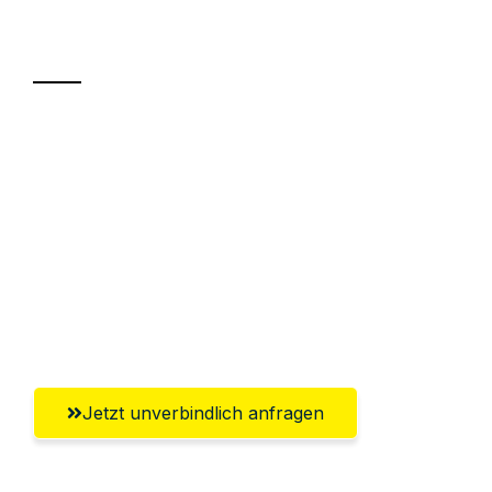
Transport
Sparen Sie bis zu 100€ bei Anfrage
Abwicklung innerhalb von 24 Stunden
Versichert bis zu 7.500€
Ggf. komplette Zollabwicklung inklusive
Umfassender Kundensupport aus
Braunschweig
Jetzt unverbindlich anfragen