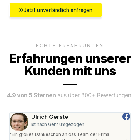
Jetzt unverbindlich anfragen
ECHTE ERFAHRUNGEN
Erfahrungen unserer
Kunden mit uns
4.9 von 5 Sternen
aus über 800+ Bewertungen.
Ulrich Gerste
ist nach Genf umgezogen
"Ein großes Dankeschön an das Team der Firma
"Di