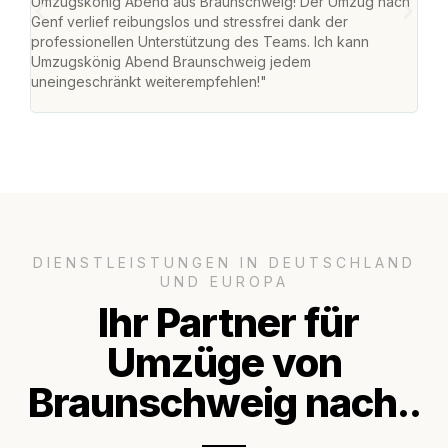
Umzugskönig Abend aus Braunschweig! Der Umzug nach
war
Genf verlief reibungslos und stressfrei dank der
Das 
professionellen Unterstützung des Teams. Ich kann
habe
Umzugskönig Abend Braunschweig jedem
an m
uneingeschränkt weiterempfehlen!"
groß
DIENSTLEISTUNGEN IN DEUTSCHLAND
UND EUROPA
Ihr Partner für
Umzüge von
Braunschweig nach..