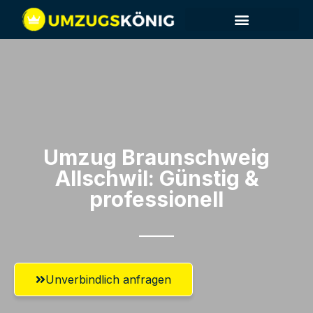
Umzug Braunschweig​
Allschwil: Günstig &
professionell​
Unverbindlich anfragen