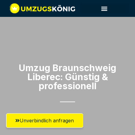
Umzug Braunschweig​
Liberec: Günstig &
professionell​
Unverbindlich anfragen