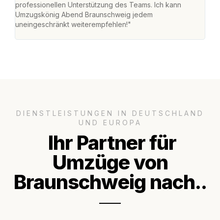
professionellen Unterstützung des Teams. Ich kann
habe
Umzugskönig Abend Braunschweig jedem
an m
uneingeschränkt weiterempfehlen!"
groß
DIENSTLEISTUNGEN IN DEUTSCHLAND
UND EUROPA
Ihr Partner für
Umzüge von
Braunschweig nach..