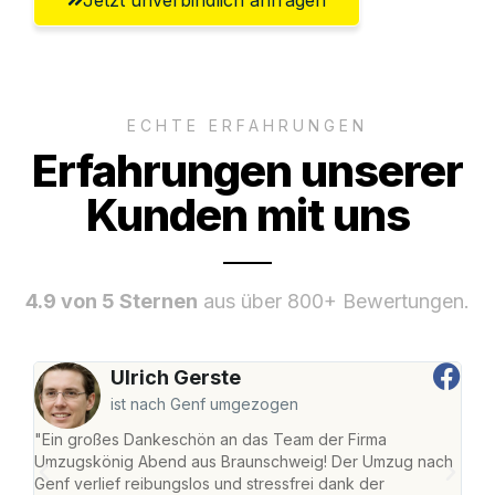
ECHTE ERFAHRUNGEN
Erfahrungen unserer
Kunden mit uns
4.9 von 5 Sternen
aus über 800+ Bewertungen.
Ulrich Gerste
ist nach Genf umgezogen
"Ein großes Dankeschön an das Team der Firma
"Di
Umzugskönig Abend aus Braunschweig! Der Umzug nach
war
Genf verlief reibungslos und stressfrei dank der
Das 