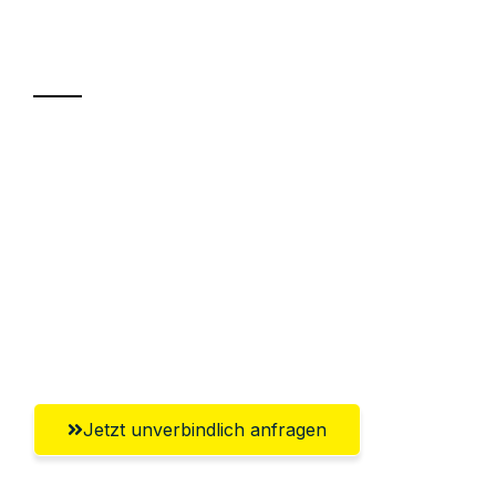
Ihr Umzug oder
Transport
Sparen Sie bis zu 100€ bei Anfrage
Abwicklung innerhalb von 24 Stunden
Versichert bis zu 7.500€
Ggf. komplette Zollabwicklung inklusive
Umfassender Kundensupport aus
Braunschweig
Jetzt unverbindlich anfragen