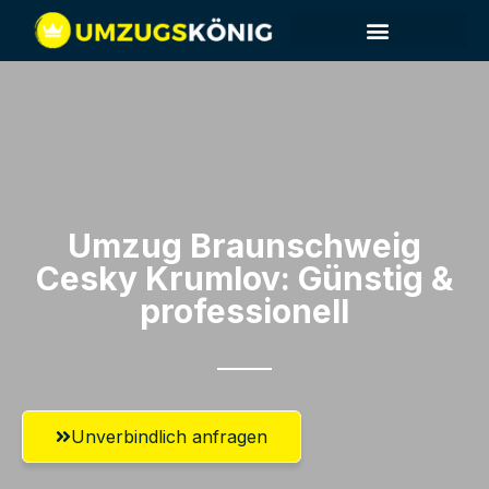
Umzug Braunschweig​
Cesky Krumlov: Günstig &
professionell​
Unverbindlich anfragen