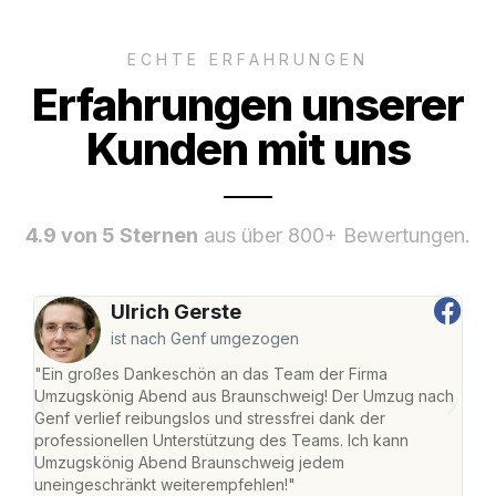
ECHTE ERFAHRUNGEN
Erfahrungen unserer
Kunden mit uns
4.9 von 5 Sternen
aus über 800+ Bewertungen.
Ulrich Gerste
ist nach Genf umgezogen
"Ein großes Dankeschön an das Team der Firma
"Di
Umzugskönig Abend aus Braunschweig! Der Umzug nach
war
Genf verlief reibungslos und stressfrei dank der
Das 
professionellen Unterstützung des Teams. Ich kann
habe
Umzugskönig Abend Braunschweig jedem
an m
uneingeschränkt weiterempfehlen!"
groß