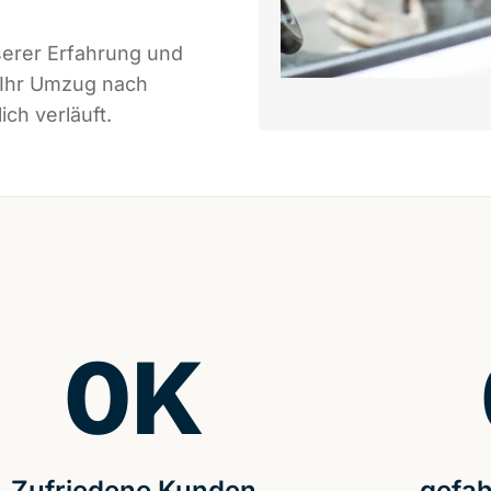
serer Erfahrung und
 Ihr Umzug nach
ch verläuft.
0
K
Zufriedene Kunden
gefah