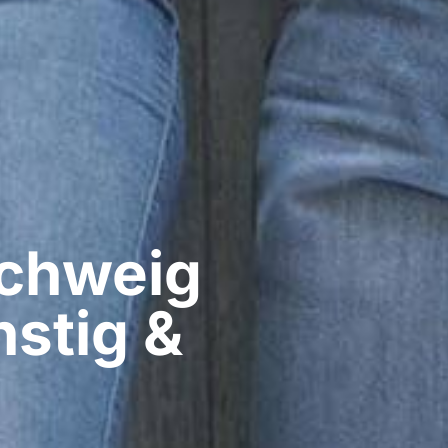
hweig​
stig &