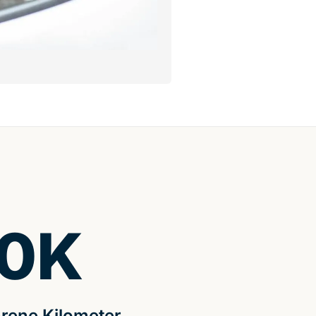
0
K
rene Kilometer