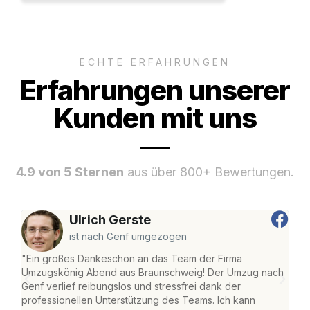
ECHTE ERFAHRUNGEN
Erfahrungen unserer
Kunden mit uns
4.9 von 5 Sternen
aus über 800+ Bewertungen.
Ulrich Gerste
ist nach Genf umgezogen
"Ein großes Dankeschön an das Team der Firma
"Di
Umzugskönig Abend aus Braunschweig! Der Umzug nach
war
Genf verlief reibungslos und stressfrei dank der
Das 
professionellen Unterstützung des Teams. Ich kann
habe