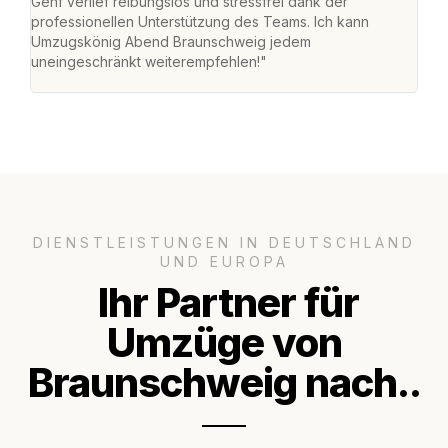
Genf verlief reibungslos und stressfrei dank der
Das 
professionellen Unterstützung des Teams. Ich kann
habe
Umzugskönig Abend Braunschweig jedem
an m
uneingeschränkt weiterempfehlen!"
groß
DIENSTLEISTUNGEN IN DEUTSCHLAND
UND EUROPA
Ihr Partner für
Umzüge von
Braunschweig nach..