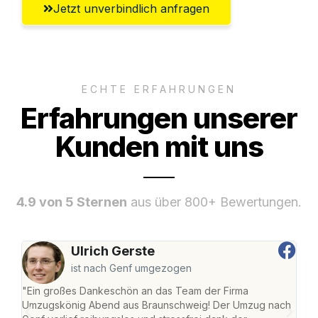
Jetzt unverbindlich anfragen
ECHTE ERFAHRUNGEN
Erfahrungen unserer
Kunden mit uns
4.9 von 5 Sternen
aus über 800+ Bewertungen.
Ulrich Gerste
ist nach Genf umgezogen
"Ein großes Dankeschön an das Team der Firma
"Di
Umzugskönig Abend aus Braunschweig! Der Umzug nach
war