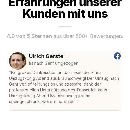
Erfahrungen unserer
Kunden mit uns
4.9 von 5 Sternen
aus über 800+ Bewertungen.
Ulrich Gerste
ist nach Genf umgezogen
"Ein großes Dankeschön an das Team der Firma
"Di
Umzugskönig Abend aus Braunschweig! Der Umzug nach
war
Genf verlief reibungslos und stressfrei dank der
Das 
professionellen Unterstützung des Teams. Ich kann
habe
Umzugskönig Abend Braunschweig jedem
an m
uneingeschränkt weiterempfehlen!"
groß