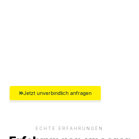
Sparen Sie bis zu 100€ bei Anfrage
Abwicklung innerhalb von 24 Stunden
Versichert bis zu 7.500€
Ggf. komplette Zollabwicklung inklusive
Umfassender Kundensupport aus
Braunschweig
Jetzt unverbindlich anfragen
ECHTE ERFAHRUNGEN