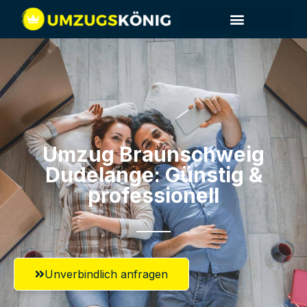
Umzug Braunschweig​
Dudelange: Günstig &
professionell​
Unverbindlich anfragen