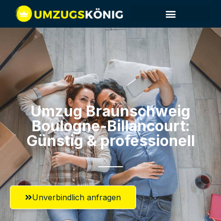
Umzug Braunschweig​
Boulogne-Billancourt:
Günstig & professionell​
Unverbindlich anfragen