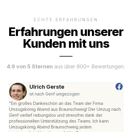
ECHTE ERFAHRUNGEN
Erfahrungen unserer
Kunden mit uns
4.9 von 5 Sternen
aus über 800+ Bewertungen.
Ulrich Gerste
ist nach Genf umgezogen
"Ein großes Dankeschön an das Team der Firma
"Di
Umzugskönig Abend aus Braunschweig! Der Umzug nach
war
Genf verlief reibungslos und stressfrei dank der
Das 
professionellen Unterstützung des Teams. Ich kann
habe
Umzugskönig Abend Braunschweig jedem
an m