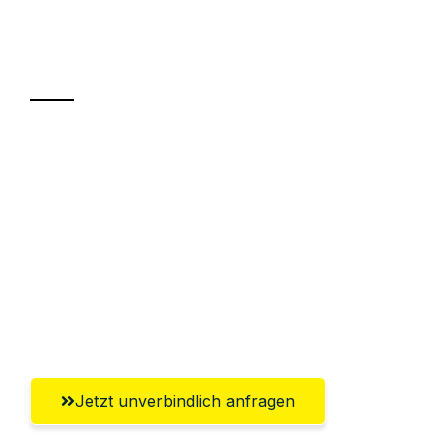
Ihr Umzug oder
Transport
Sparen Sie bis zu 100€ bei Anfrage
Abwicklung innerhalb von 24 Stunden
Versichert bis zu 7.500€
Ggf. komplette Zollabwicklung inklusive
Umfassender Kundensupport aus
Braunschweig
Jetzt unverbindlich anfragen