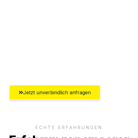
Sparen Sie bis zu 100€ bei Anfrage
Abwicklung innerhalb von 24 Stunden
Versichert bis zu 7.500€
Ggf. komplette Zollabwicklung inklusive
Umfassender Kundensupport aus
Braunschweig
Jetzt unverbindlich anfragen
ECHTE ERFAHRUNGEN