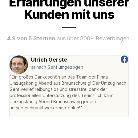
Erfahrungen unserer
Kunden mit uns
4.9 von 5 Sternen
aus über 800+ Bewertungen.
Ulrich Gerste
ist nach Genf umgezogen
"Ein großes Dankeschön an das Team der Firma
"Di
Umzugskönig Abend aus Braunschweig! Der Umzug nach
war
Genf verlief reibungslos und stressfrei dank der
Das 
professionellen Unterstützung des Teams. Ich kann
habe
Umzugskönig Abend Braunschweig jedem
an m
uneingeschränkt weiterempfehlen!"
groß