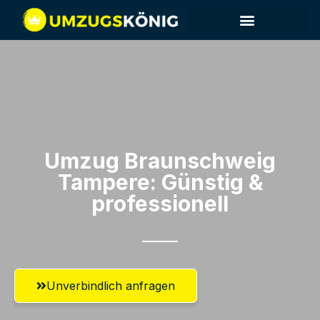
Umzug Braunschweig​
Tampere: Günstig &
professionell​
Unverbindlich anfragen