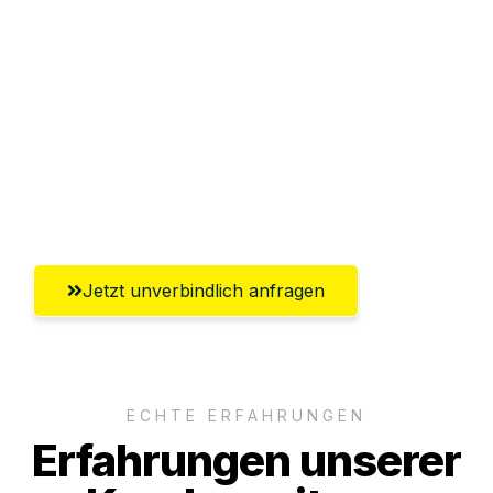
Abwicklung innerhalb von 24 Stunden
Versichert bis zu 7.500€
Ggf. komplette Zollabwicklung inklusive
Umfassender Kundensupport aus
Braunschweig
Jetzt unverbindlich anfragen
ECHTE ERFAHRUNGEN
Erfahrungen unserer