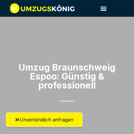
Umzug Braunschweig​
Espoo: Günstig &
professionell​
Unverbindlich anfragen