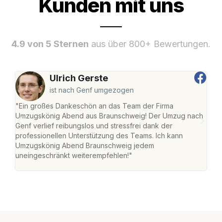
Kunden mit uns
4.9 von 5 Sternen
aus über 800+ Bewertungen.
Ulrich Gerste
ist nach Genf umgezogen
"Ein großes Dankeschön an das Team der Firma
"Di
Umzugskönig Abend aus Braunschweig! Der Umzug nach
war
Genf verlief reibungslos und stressfrei dank der
Das 
professionellen Unterstützung des Teams. Ich kann
habe
Umzugskönig Abend Braunschweig jedem
an m
uneingeschränkt weiterempfehlen!"
groß