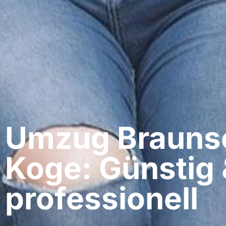
Umzug Braunsc
Koge: Günstig 
professionell​