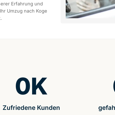
serer Erfahrung und
s Ihr Umzug nach Koge
.
0
K
Zufriedene Kunden
gefah