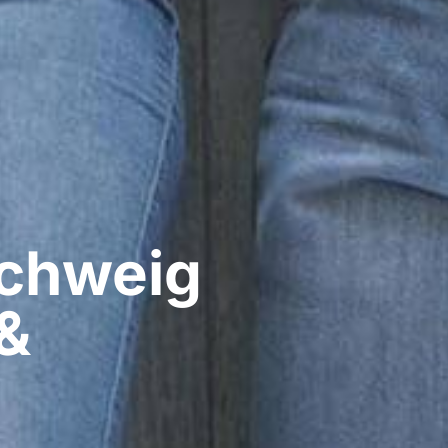
hweig​
&