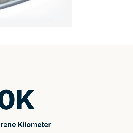
0
K
rene Kilometer