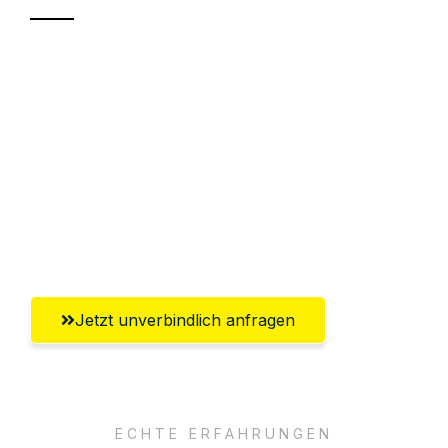
Sparen Sie bis zu 100€ bei Anfrage
Abwicklung innerhalb von 24 Stunden
Versichert bis zu 7.500€
Ggf. komplette Zollabwicklung inklusive
Umfassender Kundensupport aus
Braunschweig
Jetzt unverbindlich anfragen
ECHTE ERFAHRUNGEN