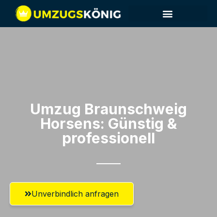
Umzug Braunschweig​
Horsens: Günstig &
professionell​
Unverbindlich anfragen