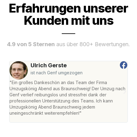
Erfahrungen unserer
Kunden mit uns
4.9 von 5 Sternen
aus über 800+ Bewertungen.
Ulrich Gerste
ist nach Genf umgezogen
"Ein großes Dankeschön an das Team der Firma
"Di
Umzugskönig Abend aus Braunschweig! Der Umzug nach
war
Genf verlief reibungslos und stressfrei dank der
Das 
professionellen Unterstützung des Teams. Ich kann
habe
Umzugskönig Abend Braunschweig jedem
an m
uneingeschränkt weiterempfehlen!"
groß