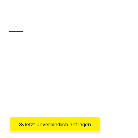
Ihr Umzug oder
Transport
Sparen Sie bis zu 100€ bei Anfrage
Abwicklung innerhalb von 24 Stunden
Versichert bis zu 7.500€
Ggf. komplette Zollabwicklung inklusive
Umfassender Kundensupport aus
Braunschweig
Jetzt unverbindlich anfragen