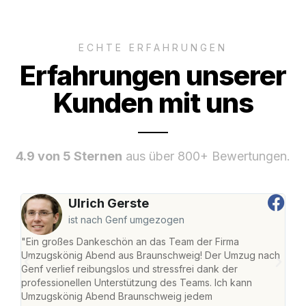
ECHTE ERFAHRUNGEN
Erfahrungen unserer
Kunden mit uns
4.9 von 5 Sternen
aus über 800+ Bewertungen.
Ulrich Gerste
ist nach Genf umgezogen
"Ein großes Dankeschön an das Team der Firma
"Di
Umzugskönig Abend aus Braunschweig! Der Umzug nach
war
Genf verlief reibungslos und stressfrei dank der
Das 
professionellen Unterstützung des Teams. Ich kann
habe
Umzugskönig Abend Braunschweig jedem
an m