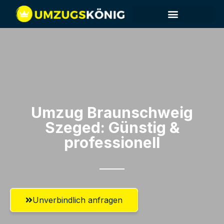
Umzug Braunschweig​
Szeged: Günstig &
professionell​
Unverbindlich anfragen