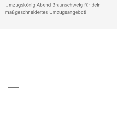
Umzugskönig Abend Braunschweig für dein
maßgeschneidertes Umzugsangebot!
UMZUGSKÖNIG ABEND BRAUNSCHWEIG
Ihr Umzug oder
Transport
Sparen Sie bis zu 100€ bei Anfrage
Abwicklung innerhalb von 24 Stunden