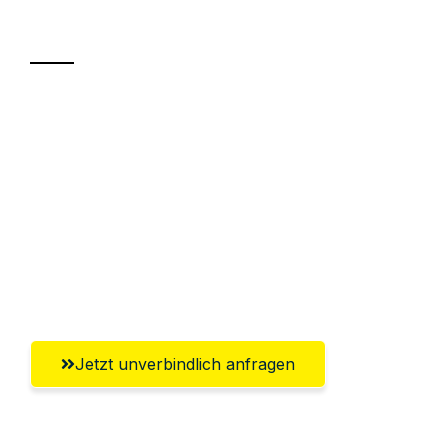
Transport
Sparen Sie bis zu 100€ bei Anfrage
Abwicklung innerhalb von 24 Stunden
Versichert bis zu 7.500€
Ggf. komplette Zollabwicklung inklusive
Umfassender Kundensupport aus
Braunschweig
Jetzt unverbindlich anfragen