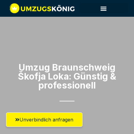
Umzug Braunschweig​
Škofja Loka: Günstig &
professionell​
Unverbindlich anfragen