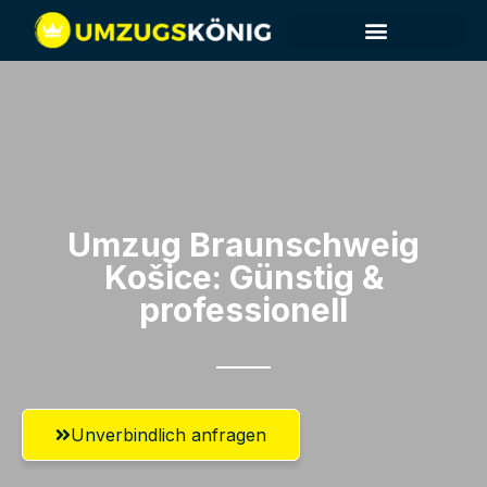
Umzug Braunschweig​
Košice: Günstig &
professionell​
Unverbindlich anfragen