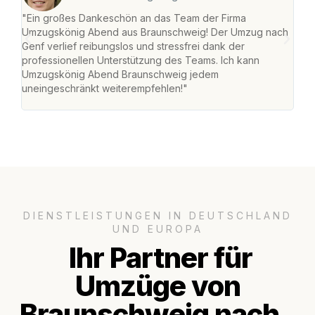
"Ein großes Dankeschön an das Team der Firma
"Di
Umzugskönig Abend aus Braunschweig! Der Umzug nach
war
Genf verlief reibungslos und stressfrei dank der
Das 
professionellen Unterstützung des Teams. Ich kann
habe
Umzugskönig Abend Braunschweig jedem
an m
uneingeschränkt weiterempfehlen!"
groß
DIENSTLEISTUNGEN IN DEUTSCHLAND
UND EUROPA
Ihr Partner für
Umzüge von
Braunschweig nach..