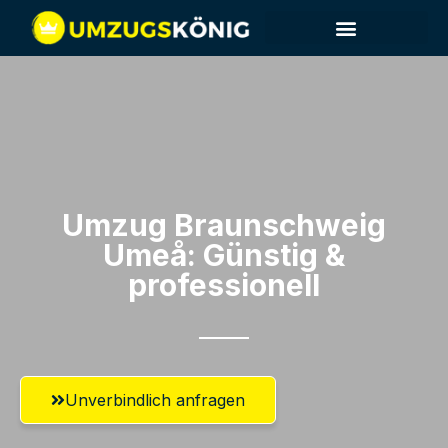
Umzug Braunschweig​
Umeå: Günstig &
professionell​
Unverbindlich anfragen