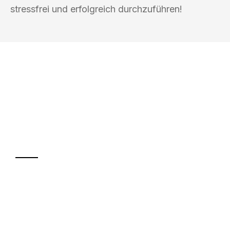
stressfrei und erfolgreich durchzuführen!
UMZUGSKÖNIG ABEND BRAUNSCHWEIG
Ihr Umzug oder
Transport
Sparen Sie bis zu 100€ bei Anfrage
Abwicklung innerhalb von 24 Stunden
Versichert bis zu 7.500€